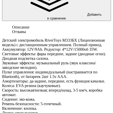
Добавить
в сравнение
Описание
Отзывы
Детский электромобиль RiverToys М333БХ (Лицензионная
модель) с дистанционным управлением. Полный привод.
Аккумулятор: 12V/9Ah. Редуктор: 4*12V/15000об 35W.
Световые эффекты: фары передние, задние (диодные огни).
Диодная подсветка салона.
Звуковые эффекты: музыкальный руль (звук клаксона/
заводские мелодии).
Пульт управления: индивидуальный (настраивается по
Bluetooth), от батареек 2шт 1.5v AAA.
Амортизаторы: да-задние, передние, есть функция качалки.
Колеса: EVA резина (каучуковые).
Скорость: высокая/низкая; вперед/назад, 3-5 км/ч, коробка
автомат.
Сидение: эко-кожа.
Ремень безопасности: 5-точечный.
Включение: кнопка.
Двери: открываются.