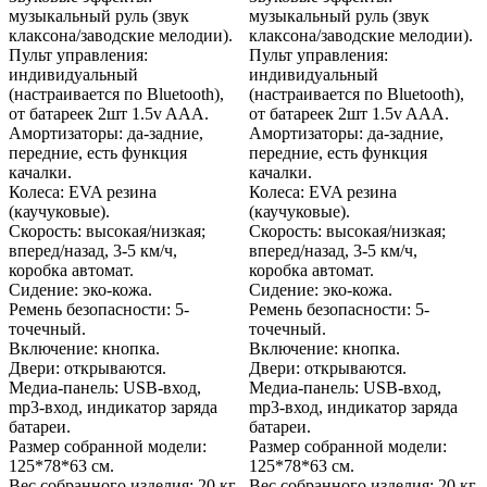
музыкальный руль (звук
музыкальный руль (звук
клаксона/заводские мелодии).
клаксона/заводские мелодии).
Пульт управления:
Пульт управления:
индивидуальный
индивидуальный
(настраивается по Bluetooth),
(настраивается по Bluetooth),
от батареек 2шт 1.5v AAA.
от батареек 2шт 1.5v AAA.
Амортизаторы: да-задние,
Амортизаторы: да-задние,
передние, есть функция
передние, есть функция
качалки.
качалки.
Колеса: EVA резина
Колеса: EVA резина
(каучуковые).
(каучуковые).
Скорость: высокая/низкая;
Скорость: высокая/низкая;
вперед/назад, 3-5 км/ч,
вперед/назад, 3-5 км/ч,
коробка автомат.
коробка автомат.
Сидение: эко-кожа.
Сидение: эко-кожа.
Ремень безопасности: 5-
Ремень безопасности: 5-
точечный.
точечный.
Включение: кнопка.
Включение: кнопка.
Двери: открываются.
Двери: открываются.
Медиа-панель: USB-вход,
Медиа-панель: USB-вход,
mp3-вход, индикатор заряда
mp3-вход, индикатор заряда
батареи.
батареи.
Размер собранной модели:
Размер собранной модели:
125*78*63 см.
125*78*63 см.
Вес собранного изделия: 20 кг.
Вес собранного изделия: 20 кг.