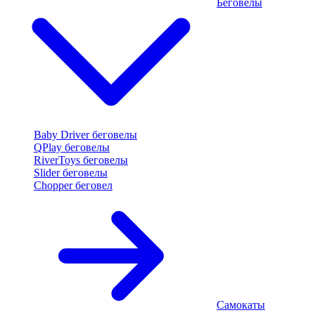
Беговелы
Baby Driver беговелы
QPlay беговелы
RiverToys беговелы
Slider беговелы
Chopper беговел
Самокаты