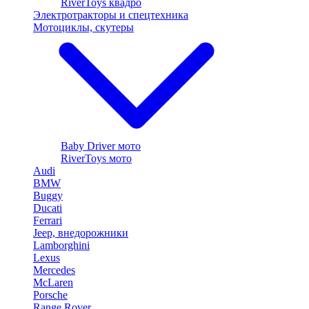
RiverToys квадро
Электротракторы и спецтехника
Мотоциклы, скутеры
Baby Driver мото
RiverToys мото
Audi
BMW
Buggy
Ducati
Ferrari
Jeep, внедорожники
Lamborghini
Lexus
Mercedes
McLaren
Porsche
Range Rover