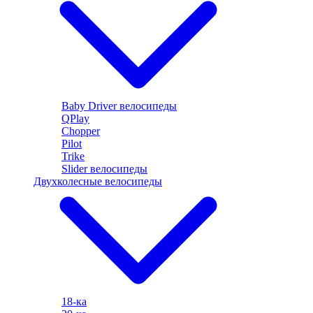
Baby Driver велосипеды
QPlay
Chopper
Pilot
Trike
Slider велосипеды
Двухколесные велосипеды
18-ка