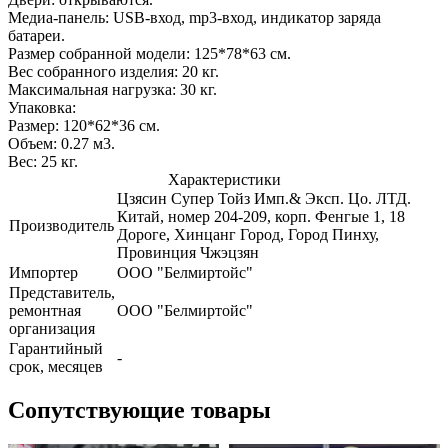
Медиа-панель: USB-вход, mp3-вход, индикатор заряда
батареи.
Размер собранной модели: 125*78*63 см.
Вес собранного изделия: 20 кг.
Максимальная нагрузка: 30 кг.
Упаковка:
Размер: 120*62*36 см.
Объем: 0.27 м3.
Вес: 25 кг.
Характеристики
Цзясин Супер Тойз Имп.& Эксп. Цо. ЛТД.
Китай, номер 204-209, корп. Фенгые 1, 18
Производитель
Дороге, Хинцанг Город, Город Пинху,
Провинция Чжэцзян
Импортер
ООО "Белмиртойс"
Представитель,
ремонтная
ООО "Белмиртойс"
организация
Гарантийный
-
срок, месяцев
Сопутствующие товары