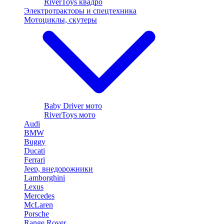
RiverToys квадро
Электротракторы и спецтехника
Мотоциклы, скутеры
Baby Driver мото
RiverToys мото
Audi
BMW
Buggy
Ducati
Ferrari
Jeep, внедорожники
Lamborghini
Lexus
Mercedes
McLaren
Porsche
Range Rover