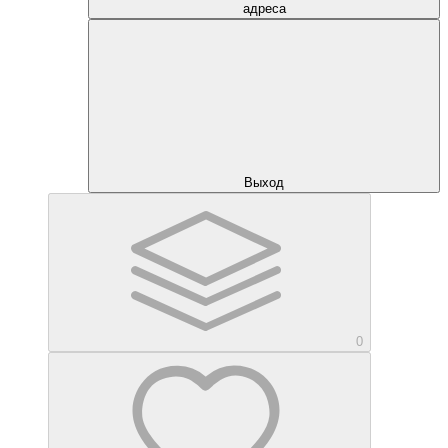
адреса
Выход
0