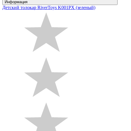
Информация
Детский толокар RiverToys K001PX (зеленый)