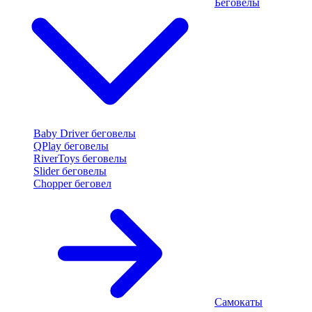
Беговелы
Baby Driver беговелы
QPlay беговелы
RiverToys беговелы
Slider беговелы
Chopper беговел
Самокаты