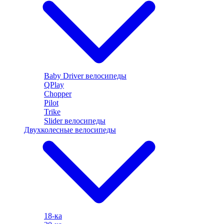
Baby Driver велосипеды
QPlay
Chopper
Pilot
Trike
Slider велосипеды
Двухколесные велосипеды
18-ка