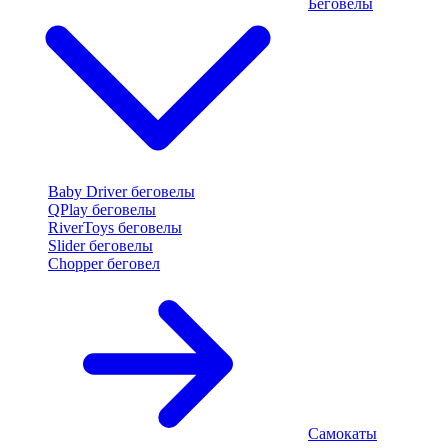
Беговелы
Baby Driver беговелы
QPlay беговелы
RiverToys беговелы
Slider беговелы
Chopper беговел
Самокаты