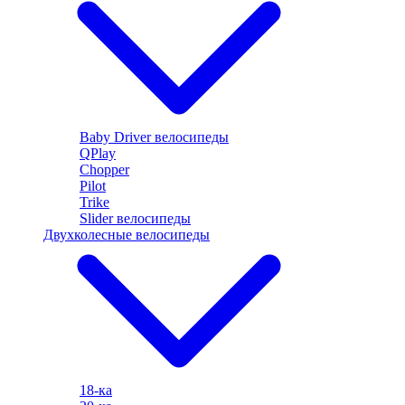
Baby Driver велосипеды
QPlay
Chopper
Pilot
Trike
Slider велосипеды
Двухколесные велосипеды
18-ка