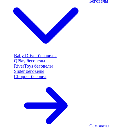
Беговелы
Baby Driver беговелы
QPlay беговелы
RiverToys беговелы
Slider беговелы
Chopper беговел
Самокаты