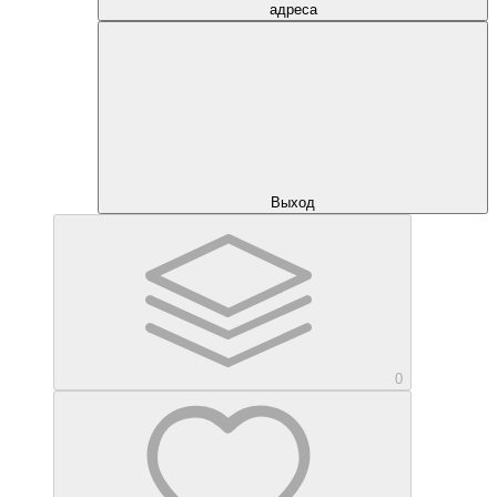
адреса
Выход
0