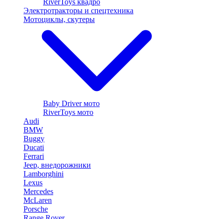
RiverToys квадро
Электротракторы и спецтехника
Мотоциклы, скутеры
Baby Driver мото
RiverToys мото
Audi
BMW
Buggy
Ducati
Ferrari
Jeep, внедорожники
Lamborghini
Lexus
Mercedes
McLaren
Porsche
Range Rover