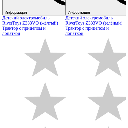
Информация
Информация
Детский электромобиль
Детский электромобиль
RiverToys Z333VO (жёлтый)
RiverToys Z333VO (зелёный)
Трактор с прицепом и
Трактор с прицепом и
лопаткой
лопаткой