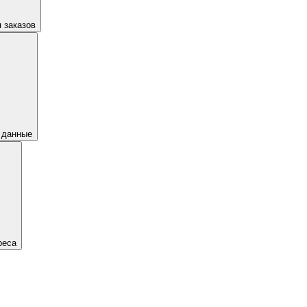
 заказов
 данные
реса