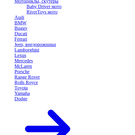
Мотоциклы, скутеры
Baby Driver мото
RiverToys мото
Audi
BMW
Buggy
Ducati
Ferrari
Jeep, внедорожники
Lamborghini
Lexus
Mercedes
McLaren
Porsche
Range Rover
Rolls Royce
Toyota
Yamaha
Dodge