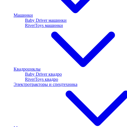
Машинки
Baby Driver машинки
RiverToys машинки
Квадроциклы
Baby Driver квадро
RiverToys квадро
Электротракторы и спецтехника