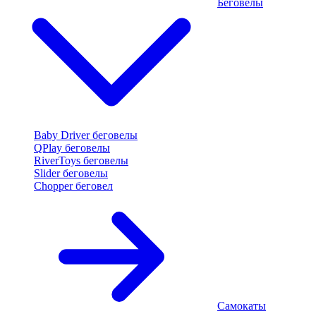
Беговелы
Baby Driver беговелы
QPlay беговелы
RiverToys беговелы
Slider беговелы
Chopper беговел
Самокаты