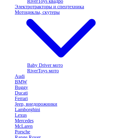
RiverToys квадро
Электротракторы и спецтехника
Мотоциклы, скутеры
Baby Driver мото
RiverToys мото
Audi
BMW
Buggy
Ducati
Ferrari
Jeep, внедорожники
Lamborghini
Lexus
Mercedes
McLaren
Porsche
Range Rover