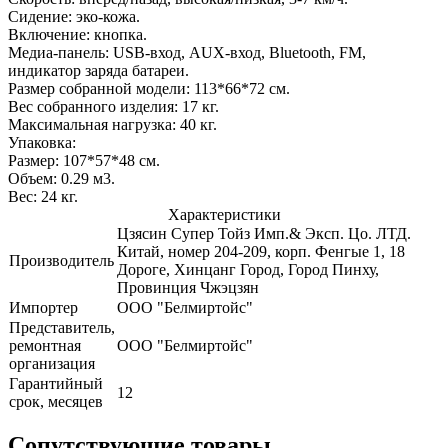
Сидение: эко-кожа.
Включение: кнопка.
Медиа-панель: USB-вход, AUX-вход, Bluetooth, FM,
индикатор заряда батареи.
Размер собранной модели: 113*66*72 см.
Вес собранного изделия: 17 кг.
Максимальная нагрузка: 40 кг.
Упаковка:
Размер: 107*57*48 см.
Объем: 0.29 м3.
Вес: 24 кг.
Характеристики
Цзясин Супер Тойз Имп.& Эксп. Цо. ЛТД.
Китай, номер 204-209, корп. Фенгые 1, 18
Производитель
Дороге, Хинцанг Город, Город Пинху,
Провинция Чжэцзян
Импортер
ООО "Белмиртойс"
Представитель,
ремонтная
ООО "Белмиртойс"
организация
Гарантийный
12
срок, месяцев
Сопутствующие товары