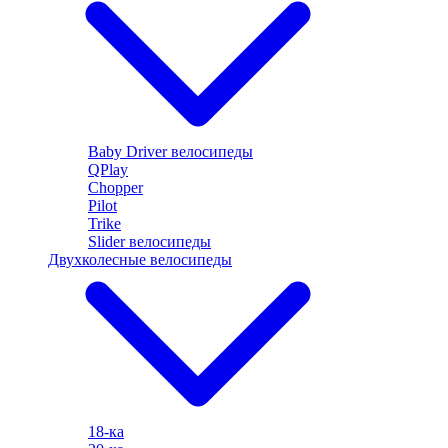
Baby Driver велосипеды
QPlay
Chopper
Pilot
Trike
Slider велосипеды
Двухколесные велосипеды
18-ка