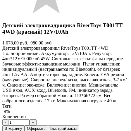
Детский электроквадроцикл RiverToys T001TT
4WD (красный) 12V/10Ah
1 078,00 руб.
980,00 руб.
Детский электроквадроцикл RiverToys T001TT 4WD.
Полноприводный. Аккумулятор: 12V/10Ah. Редуктор:
4шт*12V/10000 об 45W. Световые эффекты: фары передние.
Звуковые эффекты: заводские мелодии. Пульт управления:
индивидуальный (настраивается по Bluetooth), от батареек
2шт 1.5v AA. Амортизаторы: да, задние. Колеса: EVA резина
(каучуковые). Скорость: вперед/назад, высокая/низкая, 3-7 км/
ч. Сидение: эко-кожа. Включение: кнопка. Медиа-панель:
USB-вход, AUX-вход, Bluetooth, FM, индикатор заряда
батареи. Размер собранной модели: 113*66*72 см. Вес
собранного изделия: 17 кг. Максимальная нагрузка: 40 кг.
Теги
-9%
Количество
-
+
В корзину
Оформить
Быстрый заказ