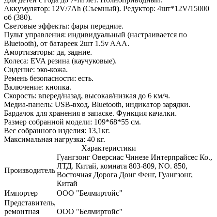
Аккумулятор: 12V/7Ah (Съемный). Редуктор: 4шт*12V/15000
об (380).
Световые эффекты: фары передние.
Пульт управления: индивидуальный (настраивается по
Bluetooth), от батареек 2шт 1.5v AAА.
Амортизаторы: да, задние.
Колеса: EVA резина (каучуковые).
Сидение: эко-кожа.
Ремень безопасности: есть.
Включение: кнопка.
Скорость: вперед/назад, высокая/низкая до 6 км/ч.
Медиа-панель: USB-вход, Bluetooth, индикатор зарядки.
Бардачок для хранения в запаске. Функция качалки.
Размер собранной модели: 109*68*55 см.
Вес собранного изделия: 13,1кг.
Максимальная нагрузка: 40 кг.
Характеристики
Гуангзонг Оверсиас Чинезе Интерпрайсес Ко.,
ЛТД. Китай, комната 803-809, NO. 850,
Производитель
Восточная Дорога Донг Фенг, Гуангзонг,
Китай
Импортер
ООО "Белмиртойс"
Представитель,
ремонтная
ООО "Белмиртойс"