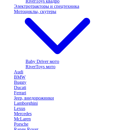
RiverToys квадро
Электротракторы и спецтехника
Мотоциклы, скутеры
Baby Driver мото
RiverToys мото
Audi
BMW
Buggy
Ducati
Ferrari
Jeep, внедорожники
Lamborghini
Lexus
Mercedes
McLaren
Porsche
Range Rover