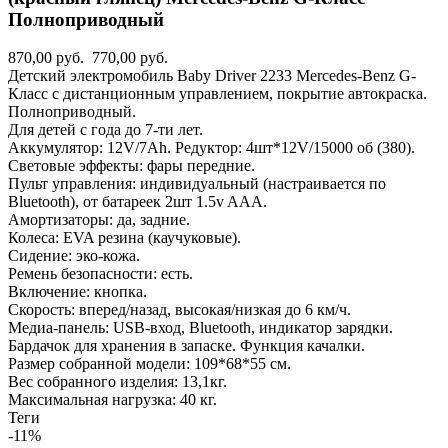
Полноприводный
870,00 руб.
770,00 руб.
Детский электромобиль Baby Driver 2233 Mercedes-Benz G-
Класс с дистанционным управлением, покрытие автокраска.
Полноприводный.
Для детей с года до 7-ти лет.
Аккумулятор: 12V/7Ah. Редуктор: 4шт*12V/15000 об (380).
Световые эффекты: фары передние.
Пульт управления: индивидуальный (настраивается по
Bluetooth), от батареек 2шт 1.5v AAА.
Амортизаторы: да, задние.
Колеса: EVA резина (каучуковые).
Сидение: эко-кожа.
Ремень безопасности: есть.
Включение: кнопка.
Скорость: вперед/назад, высокая/низкая до 6 км/ч.
Медиа-панель: USB-вход, Bluetooth, индикатор зарядки.
Бардачок для хранения в запаске. Функция качалки.
Размер собранной модели: 109*68*55 см.
Вес собранного изделия: 13,1кг.
Максимальная нагрузка: 40 кг.
Теги
-11%