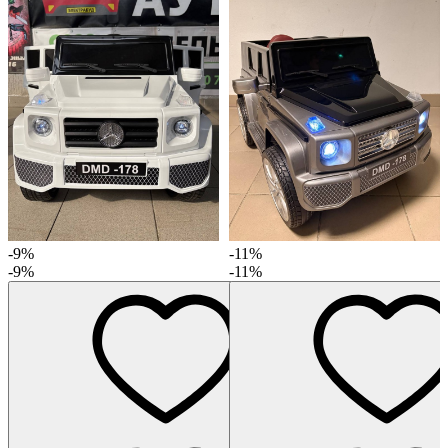
-9%
-11%
-9%
-11%