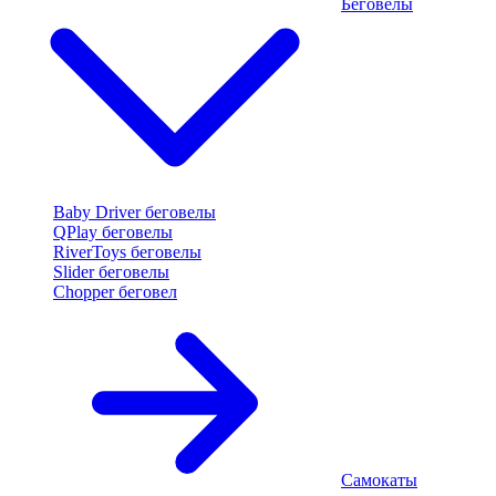
Беговелы
Baby Driver беговелы
QPlay беговелы
RiverToys беговелы
Slider беговелы
Chopper беговел
Самокаты