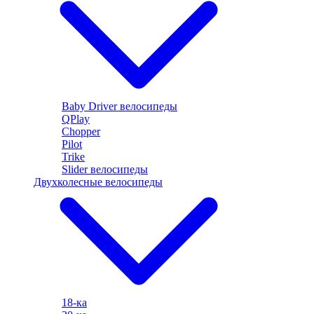
Baby Driver велосипеды
QPlay
Chopper
Pilot
Trike
Slider велосипеды
Двухколесные велосипеды
18-ка