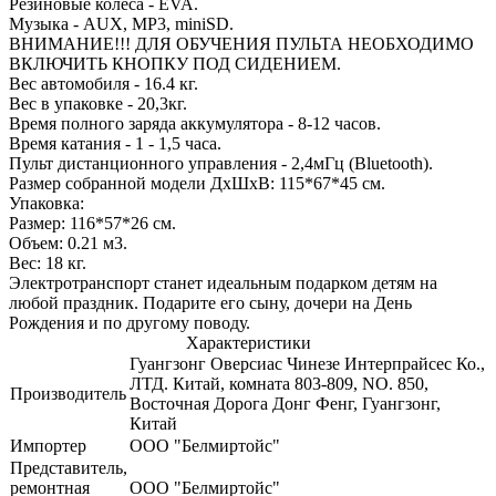
Резиновые колеса - EVA.
Музыка - AUX, MP3, miniSD.
ВНИМАНИЕ!!! ДЛЯ ОБУЧЕНИЯ ПУЛЬТА НЕОБХОДИМО
ВКЛЮЧИТЬ КНОПКУ ПОД СИДЕНИЕМ.
Вес автомобиля - 16.4 кг.
Вес в упаковке - 20,3кг.
Время полного заряда аккумулятора - 8-12 часов.
Время катания - 1 - 1,5 часа.
Пульт дистанционного управления - 2,4мГц (Bluetooth).
Размер собранной модели ДхШхВ: 115*67*45 см.
Упаковка:
Размер: 116*57*26 см.
Объем: 0.21 м3.
Вес: 18 кг.
Электротранспорт станет идеальным подарком детям на
любой праздник. Подарите его сыну, дочери на День
Рождения и по другому поводу.
Характеристики
Гуангзонг Оверсиас Чинезе Интерпрайсес Ко.,
ЛТД. Китай, комната 803-809, NO. 850,
Производитель
Восточная Дорога Донг Фенг, Гуангзонг,
Китай
Импортер
ООО "Белмиртойс"
Представитель,
ремонтная
ООО "Белмиртойс"