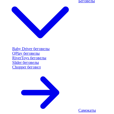
Беговелы
Baby Driver беговелы
QPlay беговелы
RiverToys беговелы
Slider беговелы
Chopper беговел
Самокаты