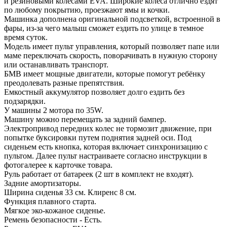
и резиновыми колесами EVA. Широкие колеса отлично ездят
по любому покрытию, проезжают ямы и кочки.
Машинка дополнена оригинальной подсветкой, встроенной в
фары, из-за чего малыш сможет ездить по улице в темное
время суток.
Модель имеет пульт управления, который позволяет папе или
маме переключать скорость, поворачивать в нужную сторону
или останавливать транспорт.
БМВ имеет мощные двигатели, которые помогут ребёнку
преодолевать разные препятствия.
Емкостный аккумулятор позволяет долго ездить без
подзарядки.
У машины 2 мотора по 35W.
Машину можно перемещать за задний бампер.
Электропривод передних колес не тормозит движение, при
попытке буксировки путем поднятия задней оси. Под
сиденьем есть кнопка, которая включает синхронизацию с
пультом. Далее пульт настраиваете согласно инструкции в
фотогалерее к карточке товара.
Руль работает от батареек (2 шт в комплект не входят).
Задние амортизаторы.
Ширина сиденья 33 см. Клиренс 8 см.
Функция плавного старта.
Мягкое эко-кожаное сиденье.
Ремень безопасности - Есть.