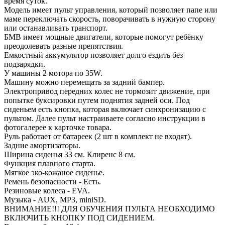
время суток.
Модель имеет пульт управления, который позволяет папе или
маме переключать скорость, поворачивать в нужную сторону
или останавливать транспорт.
БМВ имеет мощные двигатели, которые помогут ребёнку
преодолевать разные препятствия.
Емкостный аккумулятор позволяет долго ездить без
подзарядки.
У машины 2 мотора по 35W.
Машину можно перемещать за задний бампер.
Электропривод передних колес не тормозит движение, при
попытке буксировки путем поднятия задней оси. Под
сиденьем есть кнопка, которая включает синхронизацию с
пультом. Далее пульт настраиваете согласно инструкции в
фотогалерее к карточке товара.
Руль работает от батареек (2 шт в комплект не входят).
Задние амортизаторы.
Ширина сиденья 33 см. Клиренс 8 см.
Функция плавного старта.
Мягкое эко-кожаное сиденье.
Ремень безопасности - Есть.
Резиновые колеса - EVA.
Музыка - AUX, MP3, miniSD.
ВНИМАНИЕ!!! ДЛЯ ОБУЧЕНИЯ ПУЛЬТА НЕОБХОДИМО
ВКЛЮЧИТЬ КНОПКУ ПОД СИДЕНИЕМ.