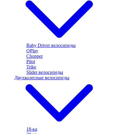
Baby Driver велосипеды
QPlay
Chopper
Pilot
Trike
Slider велосипеды
Двухколесные велосипеды
18-ка