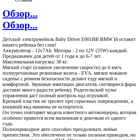
Обзор...
Обзор...
Детский электромобиль Baby Driver E001BB BMW I4 оставит
вашего ребенка без слов!
Аккумулятор - 12v7Ah. Моторы - 2 по 12V (35W) каждый.
Предназначен для детей от 1 года и до 6-7 лет.
Максимальная нагрузка: 30 кг.
Мягкий старт (плавное увеличение скорости) до 6 км/ч,
полиуретановые резиновые колеса - EVA, мягкое кожаное
сиденье с ремнем безопасности делают езду мягкой и
комфортной. Звуковые имитации двигателя, светящиеся фары
доставят много радости ребенку. Родительский пульт
управления даст полный контроль над игрушкой.
Крепкий пластик не треснет при серьезных повреждениях, а
внешний вид машины не испортится.
Он точно повторяет модель известного автоконцерна, которая
особенно нравится всем мальчикам и девочкам от одного
года.
Полноприводное авто способно преодолевать любые
препятствия. Это обеспечено не только полным приводом, но