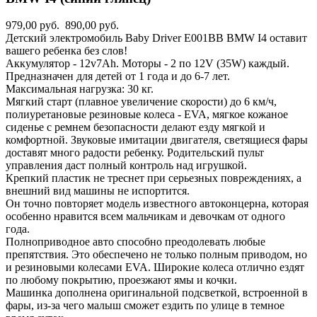
979,00 руб.
890,00 руб.
Детский электромобиль Baby Driver E001BB BMW I4 оставит
вашего ребенка без слов!
Аккумулятор - 12v7Ah. Моторы - 2 по 12V (35W) каждый.
Предназначен для детей от 1 года и до 6-7 лет.
Максимальная нагрузка: 30 кг.
Мягкий старт (плавное увеличение скорости) до 6 км/ч,
полиуретановые резиновые колеса - EVA, мягкое кожаное
сиденье с ремнем безопасности делают езду мягкой и
комфортной. Звуковые имитации двигателя, светящиеся фары
доставят много радости ребенку. Родительский пульт
управления даст полный контроль над игрушкой.
Крепкий пластик не треснет при серьезных повреждениях, а
внешний вид машины не испортится.
Он точно повторяет модель известного автоконцерна, которая
особенно нравится всем мальчикам и девочкам от одного
года.
Полноприводное авто способно преодолевать любые
препятствия. Это обеспечено не только полным приводом, но
и резиновыми колесами EVA. Широкие колеса отлично ездят
по любому покрытию, проезжают ямы и кочки.
Машинка дополнена оригинальной подсветкой, встроенной в
фары, из-за чего малыш сможет ездить по улице в темное