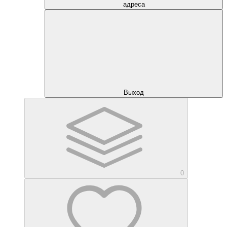
адреса
Выход
0