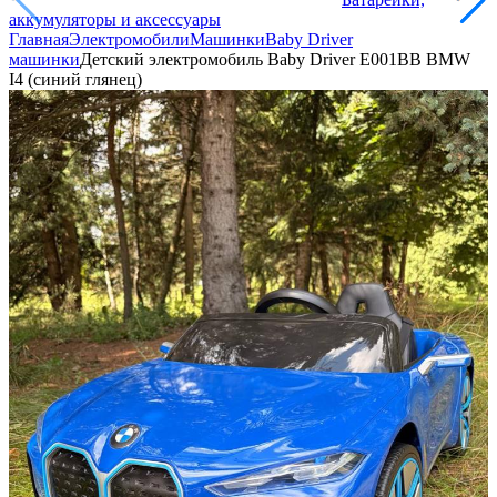
аккумуляторы и аксессуары
Главная
Электромобили
Машинки
Baby Driver
машинки
Детский электромобиль Baby Driver E001BB BMW
I4 (синий глянец)