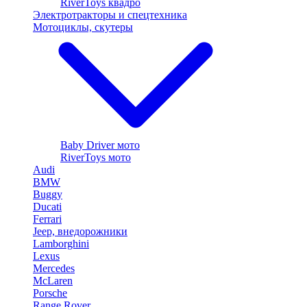
RiverToys квадро
Электротракторы и спецтехника
Мотоциклы, скутеры
Baby Driver мото
RiverToys мото
Audi
BMW
Buggy
Ducati
Ferrari
Jeep, внедорожники
Lamborghini
Lexus
Mercedes
McLaren
Porsche
Range Rover