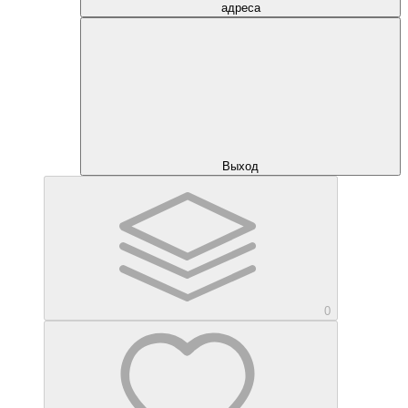
адреса
Выход
0