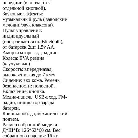
передние (включаются
отдельной кнопкой).
Звуковые эффекты:
музыкальный руль ( заводские
мелодии/звук клаксона).
Пульт управления:
индивидуальный
(настраивается по Bluetooth),
от батареек 2шт 1.5v AA.
Амортизаторы: да, задние.
Колеса: EVA резина
(каучуковые).
Скорость: вперед/назад,
высокая/низкая до 7 км/ч.
Сидение: эко-кожа. Ремень
безопасности: полосной.
Включение: кнопка.
Медиа-панель: USB-вход, FM-
радио, индикатор заряда
батареи.
Ковш-короб: да, механический
подъем.
Размер собранной модели
Д*Ш*В: 126*62*60 см. Вес
собранного изделия: 16 кг.