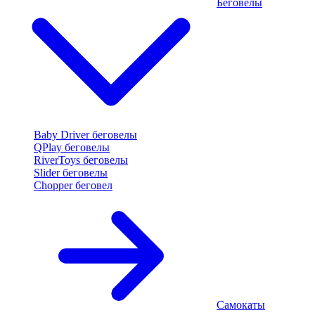
Беговелы
Baby Driver беговелы
QPlay беговелы
RiverToys беговелы
Slider беговелы
Chopper беговел
Самокаты