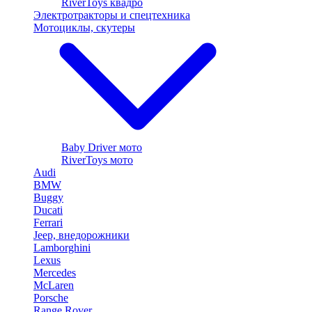
RiverToys квадро
Электротракторы и спецтехника
Мотоциклы, скутеры
Baby Driver мото
RiverToys мото
Audi
BMW
Buggy
Ducati
Ferrari
Jeep, внедорожники
Lamborghini
Lexus
Mercedes
McLaren
Porsche
Range Rover