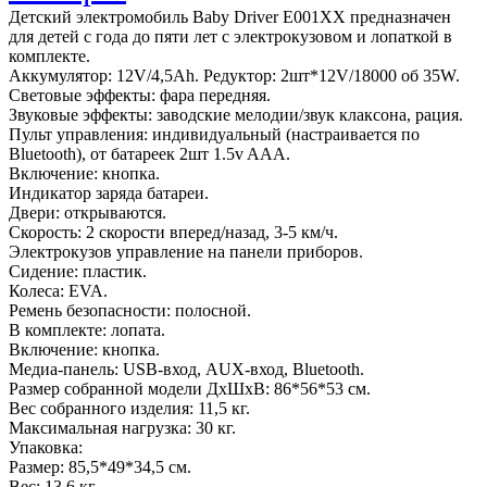
Детский электромобиль Baby Driver E001XX предназначен
для детей с года до пяти лет с электрокузовом и лопаткой в
комплекте.
Аккумулятор: 12V/4,5Ah. Редуктор: 2шт*12V/18000 об 35W.
Световые эффекты: фара передняя.
Звуковые эффекты: заводские мелодии/звук клаксона, рация.
Пульт управления: индивидуальный (настраивается по
Bluetooth), от батареек 2шт 1.5v AAА.
Включение: кнопка.
Индикатор заряда батареи.
Двери: открываются.
Скорость: 2 скорости вперед/назад, 3-5 км/ч.
Электрокузов управление на панели приборов.
Сидение: пластик.
Колеса: EVA.
Ремень безопасности: полосной.
В комплекте: лопата.
Включение: кнопка.
Медиа-панель: USB-вход, AUX-вход, Bluetooth.
Размер собранной модели ДхШхВ: 86*56*53 см.
Вес собранного изделия: 11,5 кг.
Максимальная нагрузка: 30 кг.
Упаковка:
Размер: 85,5*49*34,5 см.
Вес: 13,6 кг.