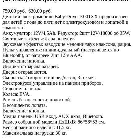
759,00 руб.
630,00 руб.
Детский электромобиль Baby Driver E001XX предназначен
для детей с года до пяти лет с электрокузовом и лопаткой в
комплекте.
Аккумулятор: 12V/4,5Ah. Редуктор: 2шт*12V/18000 об 35W.
Световые эффекты: фара передняя.
Звуковые эффекты: заводские мелодии/звук клаксона, рация.
Пульт управления: индивидуальный (настраивается по
Bluetooth), от батареек 2шт 1.5v AAА.
Включение: кнопка.
Индикатор заряда батареи.
Двери: открываются.
Скорость: 2 скорости вперед/назад, 3-5 км/ч.
Электрокузов управление на панели приборов.
Сидение: пластик.
Колеса: EVA.
Ремень безопасности: полосной.
В комплекте: лопата.
Включение: кнопка.
Медиа-панель: USB-вход, AUX-вход, Bluetooth.
Размер собранной модели ДхШхВ: 86*56*53 см.
Вес собранного изделия: 11,5 кг.
Максимальная нагрузка: 30 кг.