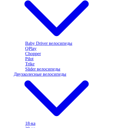
Baby Driver велосипеды
QPlay
Chopper
Pilot
Trike
Slider велосипеды
Двухколесные велосипеды
18-ка