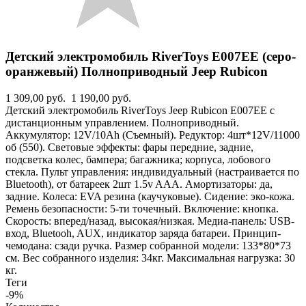
Детский электромобиль RiverToys E007EE (серо-
оранжевый) Полноприводный Jeep Rubicon
1 309,00 руб.
1 190,00 руб.
Детский электромобиль RiverToys Jeep Rubicon E007EE с
дистанционным управлением. Полноприводный.
Аккумулятор: 12V/10Ah (Съемный). Редуктор: 4шт*12V/11000
об (550). Световые эффекты: фары передние, задние,
подсветка колес, бампера; багажника; корпуса, лобового
стекла. Пульт управления: индивидуальный (настраивается по
Bluetooth), от батареек 2шт 1.5v AAА. Амортизаторы: да,
задние. Колеса: EVA резина (каучуковые). Сидение: эко-кожа.
Ремень безопасности: 5-ти точечный. Включение: кнопка.
Скорость: вперед/назад, высокая/низкая. Медиа-панель: USB-
вход, Bluetooh, AUX, индикатор заряда батареи. Принцип-
чемодана: сзади ручка. Размер собранной модели: 133*80*73
см. Вес собранного изделия: 34кг. Максимальная нагрузка: 30
кг.
Теги
-9%