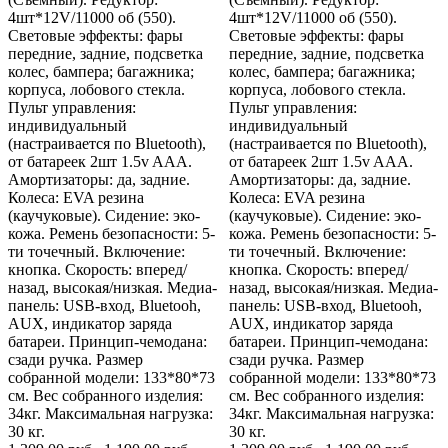
4шт*12V/11000 об (550).
4шт*12V/11000 об (550).
Световые эффекты: фары
Световые эффекты: фары
передние, задние, подсветка
передние, задние, подсветка
колес, бампера; багажника;
колес, бампера; багажника;
корпуса, лобового стекла.
корпуса, лобового стекла.
Пульт управления:
Пульт управления:
индивидуальный
индивидуальный
(настраивается по Bluetooth),
(настраивается по Bluetooth),
от батареек 2шт 1.5v AAА.
от батареек 2шт 1.5v AAА.
Амортизаторы: да, задние.
Амортизаторы: да, задние.
Колеса: EVA резина
Колеса: EVA резина
(каучуковые). Сидение: эко-
(каучуковые). Сидение: эко-
кожа. Ремень безопасности: 5-
кожа. Ремень безопасности: 5-
ти точечный. Включение:
ти точечный. Включение:
кнопка. Скорость: вперед/
кнопка. Скорость: вперед/
назад, высокая/низкая. Медиа-
назад, высокая/низкая. Медиа-
панель: USB-вход, Bluetooh,
панель: USB-вход, Bluetooh,
AUX, индикатор заряда
AUX, индикатор заряда
батареи. Принцип-чемодана:
батареи. Принцип-чемодана:
сзади ручка. Размер
сзади ручка. Размер
собранной модели: 133*80*73
собранной модели: 133*80*73
см. Вес собранного изделия:
см. Вес собранного изделия:
34кг. Максимальная нагрузка:
34кг. Максимальная нагрузка:
30 кг.
30 кг.