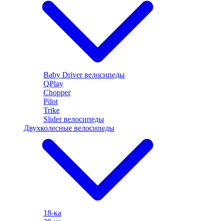
Baby Driver велосипеды
QPlay
Chopper
Pilot
Trike
Slider велосипеды
Двухколесные велосипеды
18-ка