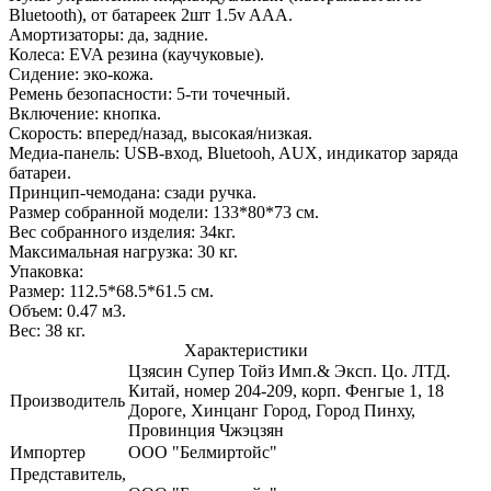
Bluetooth), от батареек 2шт 1.5v AAА.
Амортизаторы: да, задние.
Колеса: EVA резина (каучуковые).
Сидение: эко-кожа.
Ремень безопасности: 5-ти точечный.
Включение: кнопка.
Скорость: вперед/назад, высокая/низкая.
Медиа-панель: USB-вход, Bluetooh, AUX, индикатор заряда
батареи.
Принцип-чемодана: сзади ручка.
Размер собранной модели: 133*80*73 см.
Вес собранного изделия: 34кг.
Максимальная нагрузка: 30 кг.
Упаковка:
Размер: 112.5*68.5*61.5 см.
Объем: 0.47 м3.
Вес: 38 кг.
Характеристики
Цзясин Супер Тойз Имп.& Эксп. Цо. ЛТД.
Китай, номер 204-209, корп. Фенгые 1, 18
Производитель
Дороге, Хинцанг Город, Город Пинху,
Провинция Чжэцзян
Импортер
ООО "Белмиртойс"
Представитель,