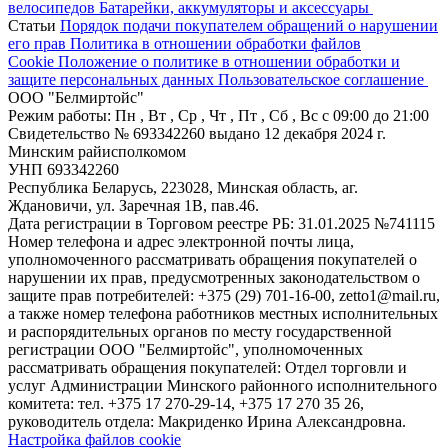
велосипедов
Батарейки, аккумуляторы и аксессуары
Статьи
Порядок подачи покупателем обращений о нарушении
его прав
Политика в отношении обработки файлов
Cookie
Положение о политике в отношении обработки и
защите персональных данных
Пользовательское соглашение
ООО "Белмиртойс"
Режим работы:
Пн , Вт , Ср , Чт , Пт , Сб , Вс c 09:00 до 21:00
Свидетельство № 693342260 выдано 12 декабря 2024 г.
Минским райисполкомом
УНП 693342260
Республика Беларусь, 223028, Минская область, аг.
Ждановичи, ул. Заречная 1В, пав.46.
Дата регистрации в Торговом реестре РБ: 31.01.2025 №741115
Номер телефона и адрес электронной почты лица,
уполномоченного рассматривать обращения покупателей о
нарушении их прав, предусмотренных законодательством о
защите прав потребителей: +375 (29) 701-16-00, zetto1@mail.ru,
а также номер телефона работников местных исполнительных
и распорядительных органов по месту государственной
регистрации ООО "Белмиртойс", уполномоченных
рассматривать обращения покупателей: Отдел торговли и
услуг Администрации Минского районного исполнительного
комитета: тел. +375 17 270-29-14, +375 17 270 35 26,
руководитель отдела: Макриденко Ирина Александровна.
Настройка файлов cookie