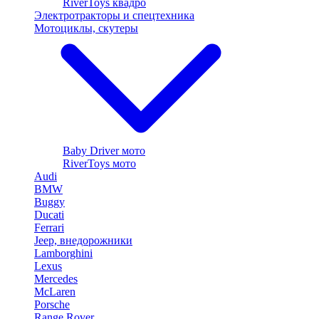
RiverToys квадро
Электротракторы и спецтехника
Мотоциклы, скутеры
Baby Driver мото
RiverToys мото
Audi
BMW
Buggy
Ducati
Ferrari
Jeep, внедорожники
Lamborghini
Lexus
Mercedes
McLaren
Porsche
Range Rover