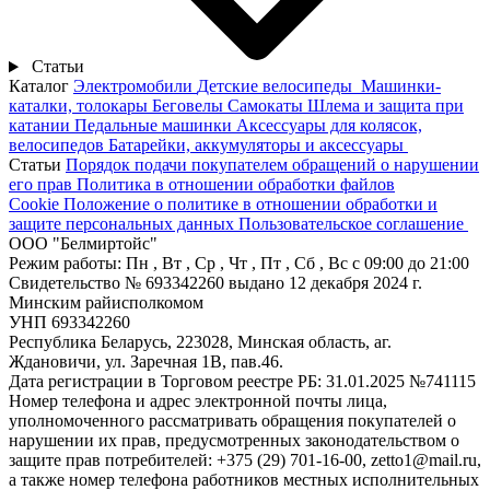
Статьи
Каталог
Электромобили
Детские велосипеды
Машинки-
каталки, толокары
Беговелы
Самокаты
Шлема и защита при
катании
Педальные машинки
Аксессуары для колясок,
велосипедов
Батарейки, аккумуляторы и аксессуары
Статьи
Порядок подачи покупателем обращений о нарушении
его прав
Политика в отношении обработки файлов
Cookie
Положение о политике в отношении обработки и
защите персональных данных
Пользовательское соглашение
ООО "Белмиртойс"
Режим работы:
Пн , Вт , Ср , Чт , Пт , Сб , Вс c 09:00 до 21:00
Свидетельство № 693342260 выдано 12 декабря 2024 г.
Минским райисполкомом
УНП 693342260
Республика Беларусь, 223028, Минская область, аг.
Ждановичи, ул. Заречная 1В, пав.46.
Дата регистрации в Торговом реестре РБ: 31.01.2025 №741115
Номер телефона и адрес электронной почты лица,
уполномоченного рассматривать обращения покупателей о
нарушении их прав, предусмотренных законодательством о
защите прав потребителей: +375 (29) 701-16-00, zetto1@mail.ru,
а также номер телефона работников местных исполнительных