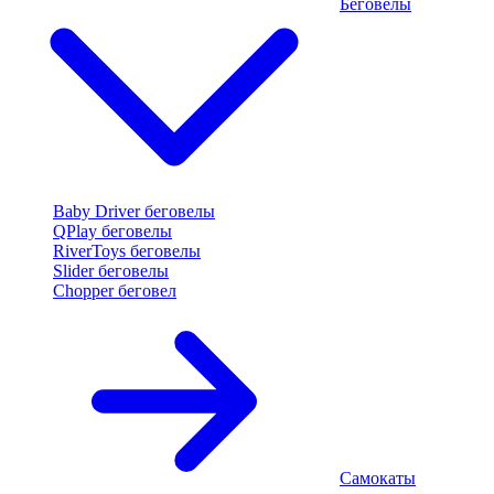
Беговелы
Baby Driver беговелы
QPlay беговелы
RiverToys беговелы
Slider беговелы
Chopper беговел
Самокаты