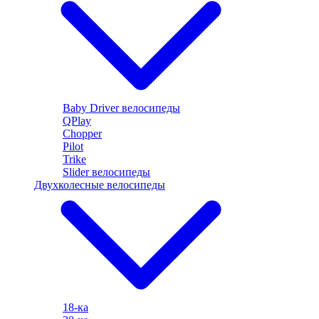
Baby Driver велосипеды
QPlay
Chopper
Pilot
Trike
Slider велосипеды
Двухколесные велосипеды
18-ка