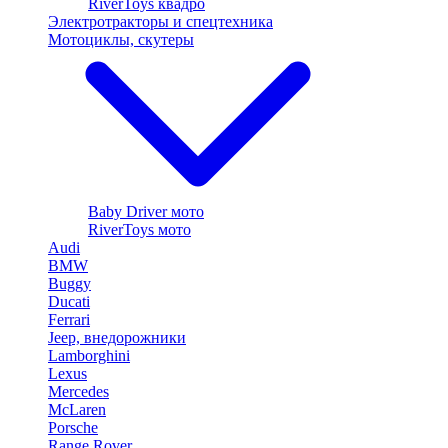
RiverToys квадро
Электротракторы и спецтехника
Мотоциклы, скутеры
Baby Driver мото
RiverToys мото
Audi
BMW
Buggy
Ducati
Ferrari
Jeep, внедорожники
Lamborghini
Lexus
Mercedes
McLaren
Porsche
Range Rover