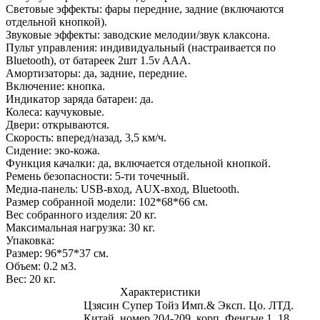
Световые эффекты: фары передние, задние (включаются
отдельной кнопкой).
Звуковые эффекты: заводские мелодии/звук клаксона.
Пульт управления: индивидуальный (настраивается по
Bluetooth), от батареек 2шт 1.5v AAА.
Амортизаторы: да, задние, передние.
Включение: кнопка.
Индикатор заряда батареи: да.
Колеса: каучуковые.
Двери: открываются.
Скорость: вперед/назад, 3,5 км/ч.
Сидение: эко-кожа.
Функция качалки: да, включается отдельной кнопкой.
Ремень безопасности: 5-ти точечный.
Медиа-панель: USB-вход, AUX-вход, Bluetooth.
Размер собранной модели: 102*68*66 см.
Вес собранного изделия: 20 кг.
Максимальная нагрузка: 30 кг.
Упаковка:
Размер: 96*57*37 см.
Объем: 0.2 м3.
Вес: 20 кг.
Характеристики
Цзясин Супер Тойз Имп.& Эксп. Цо. ЛТД.
Китай, номер 204-209, корп. Фенгые 1, 18