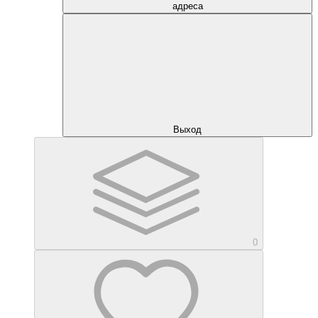
адреса
Выход
0