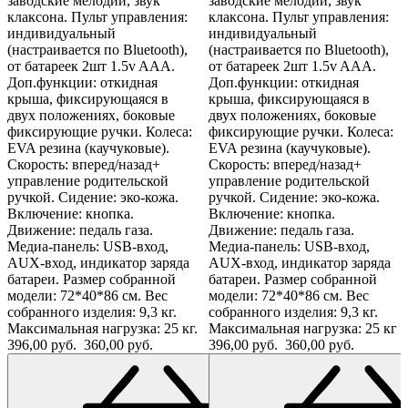
заводские мелодии, звук
заводские мелодии, звук
клаксона. Пульт управления:
клаксона. Пульт управления:
индивидуальный
индивидуальный
(настраивается по Bluetooth),
(настраивается по Bluetooth),
от батареек 2шт 1.5v AAА.
от батареек 2шт 1.5v AAА.
Доп.функции: откидная
Доп.функции: откидная
крыша, фиксирующаяся в
крыша, фиксирующаяся в
двух положениях, боковые
двух положениях, боковые
фиксирующие ручки. Колеса:
фиксирующие ручки. Колеса:
EVA резина (каучуковые).
EVA резина (каучуковые).
Скорость: вперед/назад+
Скорость: вперед/назад+
управление родительской
управление родительской
ручкой. Сидение: эко-кожа.
ручкой. Сидение: эко-кожа.
Включение: кнопка.
Включение: кнопка.
Движение: педаль газа.
Движение: педаль газа.
Медиа-панель: USB-вход,
Медиа-панель: USB-вход,
AUX-вход, индикатор заряда
AUX-вход, индикатор заряда
батареи. Размер собранной
батареи. Размер собранной
модели: 72*40*86 см. Вес
модели: 72*40*86 см. Вес
собранного изделия: 9,3 кг.
собранного изделия: 9,3 кг.
Максимальная нагрузка: 25 кг.
Максимальная нагрузка: 25 кг
396,00 руб.
360,00 руб.
396,00 руб.
360,00 руб.