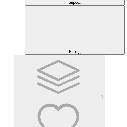
адреса
Выход
0