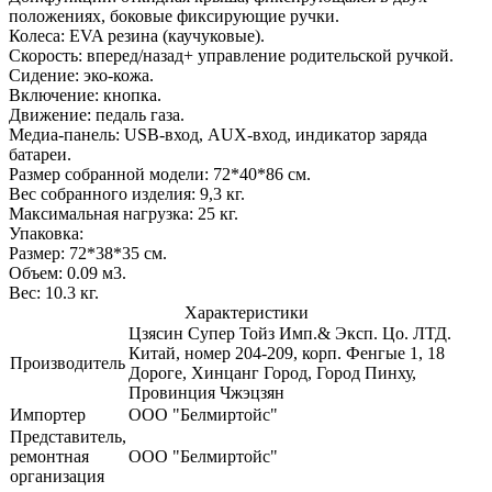
положениях, боковые фиксирующие ручки.
Колеса: EVA резина (каучуковые).
Скорость: вперед/назад+ управление родительской ручкой.
Сидение: эко-кожа.
Включение: кнопка.
Движение: педаль газа.
Медиа-панель: USB-вход, AUX-вход, индикатор заряда
батареи.
Размер собранной модели: 72*40*86 см.
Вес собранного изделия: 9,3 кг.
Максимальная нагрузка: 25 кг.
Упаковка:
Размер: 72*38*35 см.
Объем: 0.09 м3.
Вес: 10.3 кг.
Характеристики
Цзясин Супер Тойз Имп.& Эксп. Цо. ЛТД.
Китай, номер 204-209, корп. Фенгые 1, 18
Производитель
Дороге, Хинцанг Город, Город Пинху,
Провинция Чжэцзян
Импортер
ООО "Белмиртойс"
Представитель,
ремонтная
ООО "Белмиртойс"
организация