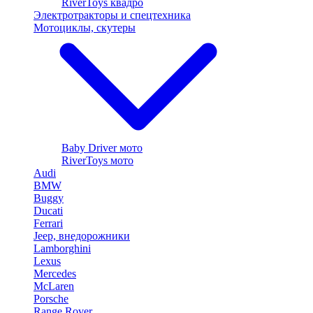
RiverToys квадро
Электротракторы и спецтехника
Мотоциклы, скутеры
Baby Driver мото
RiverToys мото
Audi
BMW
Buggy
Ducati
Ferrari
Jeep, внедорожники
Lamborghini
Lexus
Mercedes
McLaren
Porsche
Range Rover