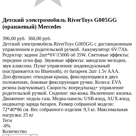
Детский электромобиль RiverToys G005GG
(оранжевый) Mercedes
396,00 руб.
360,00 руб.
Детский электромобиль RiverToys G005GG с дистанционным
управлением и родительской ручкой. Аккумулятор: 6V/7Ah.
Редуктор: задние 2шт*6V/15000 об 35W. Световые эффекты:
передние огни фар. Звуковые эффекты: заводские мелодии,
звук клаксона. Пульт управления: индивидуальный
(настраивается по Bluetooth), от батареек 2шт 1.5v AAА.
Доп.функции: откидная крыша, фиксирующаяся в двух
положениях, боковые фиксирующие ручки. Колеса: EVA
резина (каучуковые). Скорость: вперед/назад+ управление
родительской ручкой. Сидение: эко-кожа. Включение: кнопка.
Движение: педаль газа. Медиа-панель: USB-вход, AUX-вход,
индикатор заряда батареи. Размер собранной модели:
72*40*86 см. Вес собранного изделия: 9,3 кг. Максимальная
нагрузка: 25 кг
Теги
-9%
Количество