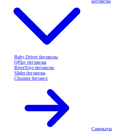
Беговелы
Baby Driver беговелы
QPlay беговелы
RiverToys беговелы
Slider беговелы
Chopper беговел
Самокаты