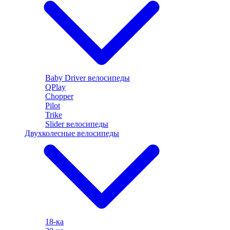
Baby Driver велосипеды
QPlay
Chopper
Pilot
Trike
Slider велосипеды
Двухколесные велосипеды
18-ка