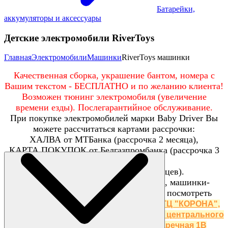
Батарейки,
аккумуляторы и аксессуары
Детские электромобили RiverToys
Главная
Электромобили
Машинки
RiverToys машинки
Качественная сборка, украшение бантом, номера с
Вашим текстом - БЕСПЛАТНО и по желанию клиента!
Возможен тюнинг электромобиля (увеличение
времени езды). Послегарантийное обслуживание.
При покупке электромобилей марки Baby Driver Вы
можете рассчитаться картами рассрочки:
ХАЛВА от МТБанка (рассрочка 2 месяца),
КАРТА ПОКУПОК от Белгазпромбанка (рассрочка 3
месяца),
ЧЕРЕПАХА (рассрочка 8 месяцев).
Детские электромобили, велосипеды, машинки-
каталки, самокаты и беговелы можно посмотреть
вживую, в нашем
шоуруме
по адресу:
ТЦ "КОРОНА",
цокольный этаж, по ступенькам вниз с центрального
входа, пав. 46, аг. Ждановичи, ул.Заречная 1В