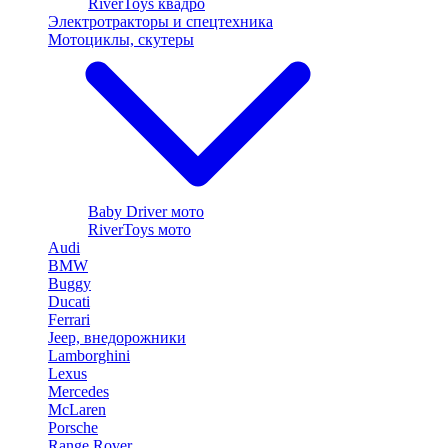
RiverToys квадро
Электротракторы и спецтехника
Мотоциклы, скутеры
Baby Driver мото
RiverToys мото
Audi
BMW
Buggy
Ducati
Ferrari
Jeep, внедорожники
Lamborghini
Lexus
Mercedes
McLaren
Porsche
Range Rover