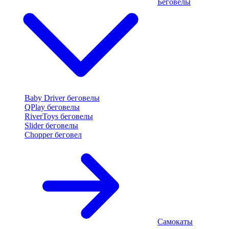
Беговелы
Baby Driver беговелы
QPlay беговелы
RiverToys беговелы
Slider беговелы
Chopper беговел
Самокаты