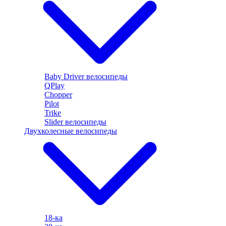
Baby Driver велосипеды
QPlay
Chopper
Pilot
Trike
Slider велосипеды
Двухколесные велосипеды
18-ка