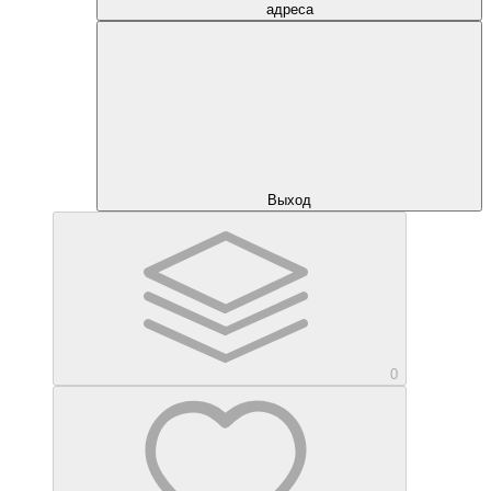
адреса
Выход
0