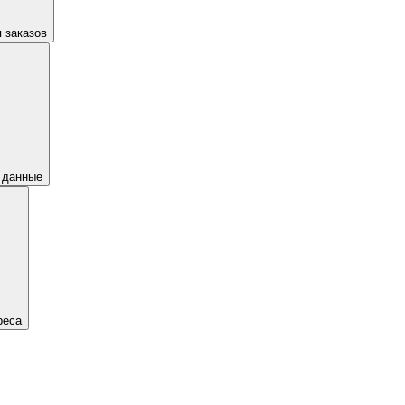
 заказов
 данные
реса