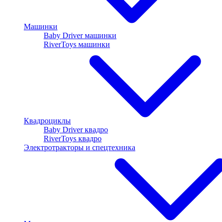
Машинки
Baby Driver машинки
RiverToys машинки
Квадроциклы
Baby Driver квадро
RiverToys квадро
Электротракторы и спецтехника