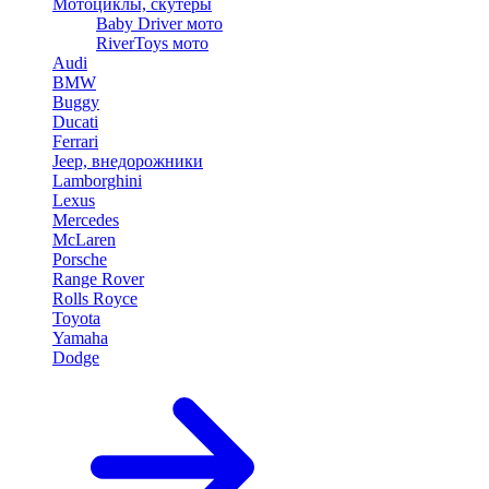
Мотоциклы, скутеры
Baby Driver мото
RiverToys мото
Audi
BMW
Buggy
Ducati
Ferrari
Jeep, внедорожники
Lamborghini
Lexus
Mercedes
McLaren
Porsche
Range Rover
Rolls Royce
Toyota
Yamaha
Dodge