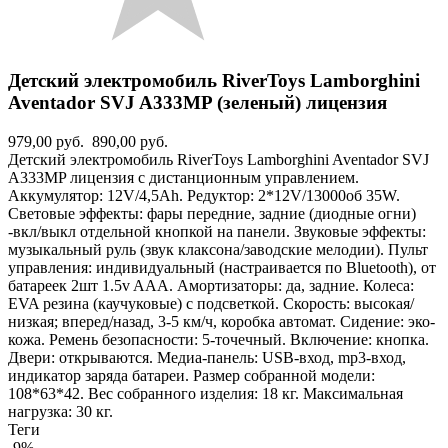
Детский электромобиль RiverToys Lamborghini
Aventador SVJ A333MP (зеленый) лицензия
979,00 руб.
890,00 руб.
Детский электромобиль RiverToys Lamborghini Aventador SVJ
A333MP лицензия с дистанционным управлением.
Аккумулятор: 12V/4,5Ah. Редуктор: 2*12V/13000об 35W.
Световые эффекты: фары передние, задние (диодные огни)
-вкл/выкл отдельной кнопкой на панели. Звуковые эффекты:
музыкальный руль (звук клаксона/заводские мелодии). Пульт
управления: индивидуальный (настраивается по Bluetooth), от
батареек 2шт 1.5v AAA. Амортизаторы: да, задние. Колеса:
EVA резина (каучуковые) с подсветкой. Скорость: высокая/
низкая; вперед/назад, 3-5 км/ч, коробка автомат. Сидение: эко-
кожа. Ремень безопасности: 5-точечный. Включение: кнопка.
Двери: открываются. Медиа-панель: USB-вход, mp3-вход,
индикатор заряда батареи. Размер собранной модели:
108*63*42. Вес собранного изделия: 18 кг. Максимальная
нагрузка: 30 кг.
Теги
-9%