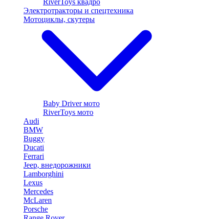
RiverToys квадро
Электротракторы и спецтехника
Мотоциклы, скутеры
Baby Driver мото
RiverToys мото
Audi
BMW
Buggy
Ducati
Ferrari
Jeep, внедорожники
Lamborghini
Lexus
Mercedes
McLaren
Porsche
Range Rover