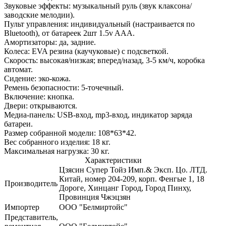
Звуковые эффекты: музыкальный руль (звук клаксона/
заводские мелодии).
Пульт управления: индивидуальный (настраивается по
Bluetooth), от батареек 2шт 1.5v AAA.
Амортизаторы: да, задние.
Колеса: EVA резина (каучуковые) с подсветкой.
Скорость: высокая/низкая; вперед/назад, 3-5 км/ч, коробка
автомат.
Сидение: эко-кожа.
Ремень безопасности: 5-точечный.
Включение: кнопка.
Двери: открываются.
Медиа-панель: USB-вход, mp3-вход, индикатор заряда
батареи.
Размер собранной модели: 108*63*42.
Вес собранного изделия: 18 кг.
Максимальная нагрузка: 30 кг.
Характеристики
Цзясин Супер Тойз Имп.& Эксп. Цо. ЛТД.
Китай, номер 204-209, корп. Фенгые 1, 18
Производитель
Дороге, Хинцанг Город, Город Пинху,
Провинция Чжэцзян
Импортер
ООО "Белмиртойс"
Представитель,