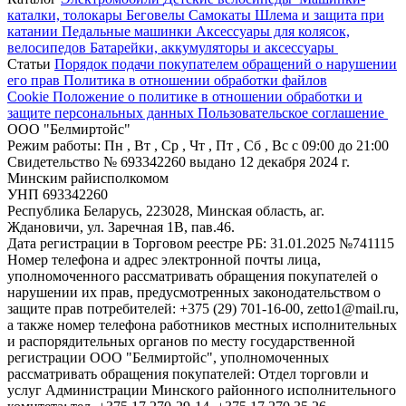
каталки, толокары
Беговелы
Самокаты
Шлема и защита при
катании
Педальные машинки
Аксессуары для колясок,
велосипедов
Батарейки, аккумуляторы и аксессуары
Статьи
Порядок подачи покупателем обращений о нарушении
его прав
Политика в отношении обработки файлов
Cookie
Положение о политике в отношении обработки и
защите персональных данных
Пользовательское соглашение
ООО "Белмиртойс"
Режим работы:
Пн , Вт , Ср , Чт , Пт , Сб , Вс c 09:00 до 21:00
Свидетельство № 693342260 выдано 12 декабря 2024 г.
Минским райисполкомом
УНП 693342260
Республика Беларусь, 223028, Минская область, аг.
Ждановичи, ул. Заречная 1В, пав.46.
Дата регистрации в Торговом реестре РБ: 31.01.2025 №741115
Номер телефона и адрес электронной почты лица,
уполномоченного рассматривать обращения покупателей о
нарушении их прав, предусмотренных законодательством о
защите прав потребителей: +375 (29) 701-16-00, zetto1@mail.ru,
а также номер телефона работников местных исполнительных
и распорядительных органов по месту государственной
регистрации ООО "Белмиртойс", уполномоченных
рассматривать обращения покупателей: Отдел торговли и
услуг Администрации Минского районного исполнительного