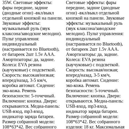
35W. Световые эффекты:
Световые эффекты: фары
фары передние, задние
передние, задние (диодные
(диодные огни) -вкл/выкл
огни) -вкл/выкл отдельной
отдельной кнопкой на панели.
кнопкой на панели. Звуковые
Звуковые эффекты:
эффекты: музыкальный руль
музыкальный руль (звук
(звук клаксона/заводские
клаксона/заводские мелодии).
мелодии). Пульт управления:
Пульт управления:
индивидуальный
индивидуальный
(настраивается по Bluetooth),
(настраивается по Bluetooth),
от батареек 2шт 1.5v AAA.
от батареек 2шт 1.5v AAA.
Амортизаторы: да, задние.
Амортизаторы: да, задние.
Колеса: EVA резина
Колеса: EVA резина
(каучуковые) с подсветкой.
(каучуковые) с подсветкой.
Скорость: высокая/низкая;
Скорость: высокая/низкая;
вперед/назад, 3-5 км/ч,
вперед/назад, 3-5 км/ч,
коробка автомат. Сидение:
коробка автомат. Сидение:
эко-кожа. Ремень
эко-кожа. Ремень
безопасности: 5-точечный.
безопасности: 5-точечный.
Включение: кнопка. Двери:
Включение: кнопка. Двери:
открываются. Медиа-панель:
открываются. Медиа-панель:
USB-вход, mp3-вход,
USB-вход, mp3-вход,
индикатор заряда батареи.
индикатор заряда батареи.
Размер собранной модели:
Размер собранной модели:
108*63*42. Вес собранного
108*63*42. Вес собранного
изделия: 18 кг. Максимальная