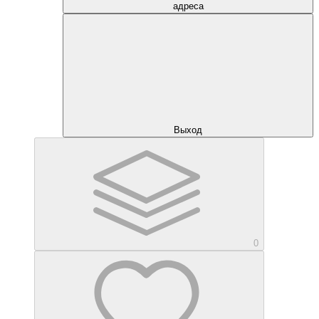
адреса
Выход
0