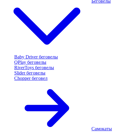
Беговелы
Baby Driver беговелы
QPlay беговелы
RiverToys беговелы
Slider беговелы
Chopper беговел
Самокаты