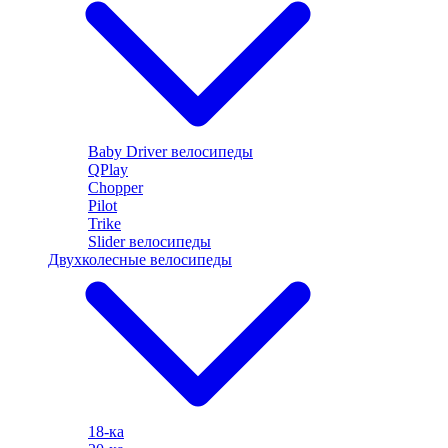
Baby Driver велосипеды
QPlay
Chopper
Pilot
Trike
Slider велосипеды
Двухколесные велосипеды
18-ка