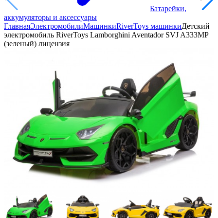
Батарейки,
аккумуляторы и аксессуары
Главная
Электромобили
Машинки
RiverToys машинки
Детский
электромобиль RiverToys Lamborghini Aventador SVJ A333MP
(зеленый) лицензия