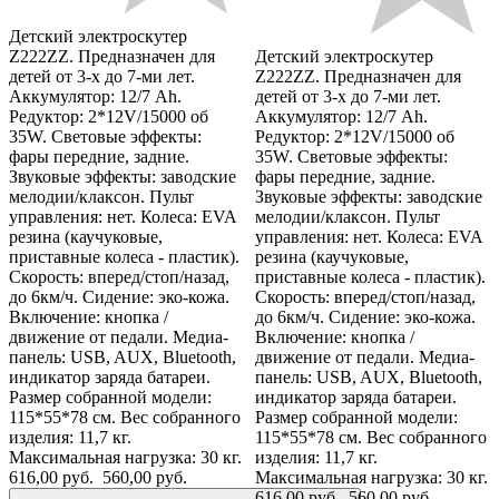
Детский электроскутер
Z222ZZ. Предназначен для
Детский электроскутер
детей от 3-х до 7-ми лет.
Z222ZZ. Предназначен для
Аккумулятор: 12/7 Ah.
детей от 3-х до 7-ми лет.
Редуктор: 2*12V/15000 об
Аккумулятор: 12/7 Ah.
35W. Световые эффекты:
Редуктор: 2*12V/15000 об
фары передние, задние.
35W. Световые эффекты:
Звуковые эффекты: заводские
фары передние, задние.
мелодии/клаксон. Пульт
Звуковые эффекты: заводские
управления: нет. Колеса: EVA
мелодии/клаксон. Пульт
резина (каучуковые,
управления: нет. Колеса: EVA
приставные колеса - пластик).
резина (каучуковые,
Скорость: вперед/стоп/назад,
приставные колеса - пластик).
до 6км/ч. Сидение: эко-кожа.
Скорость: вперед/стоп/назад,
Включение: кнопка /
до 6км/ч. Сидение: эко-кожа.
движение от педали. Медиа-
Включение: кнопка /
панель: USB, AUX, Bluetooth,
движение от педали. Медиа-
индикатор заряда батареи.
панель: USB, AUX, Bluetooth,
Размер собранной модели:
индикатор заряда батареи.
115*55*78 см. Вес собранного
Размер собранной модели:
изделия: 11,7 кг.
115*55*78 см. Вес собранного
Максимальная нагрузка: 30 кг.
изделия: 11,7 кг.
616,00 руб.
560,00 руб.
Максимальная нагрузка: 30 кг.
616,00 руб.
560,00 руб.