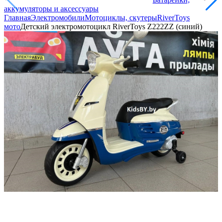
аккумуляторы и аксессуары
Главная
Электромобили
Мотоциклы, скутеры
RiverToys
мото
Детский электромотоцикл RiverToys Z222ZZ (синий)