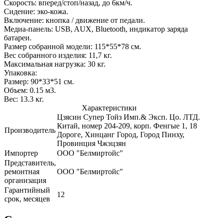
Скорость: вперед/стоп/назад, до 6км/ч.
Сидение: эко-кожа.
Включение: кнопка / движение от педали.
Медиа-панель: USB, AUX, Bluetooth, индикатор заряда
батареи.
Размер собранной модели: 115*55*78 см.
Вес собранного изделия: 11,7 кг.
Максимальная нагрузка: 30 кг.
Упаковка:
Размер: 90*33*51 см.
Объем: 0.15 м3.
Вес: 13.3 кг.
Характеристики
Цзясин Супер Тойз Имп.& Эксп. Цо. ЛТД.
Китай, номер 204-209, корп. Фенгые 1, 18
Производитель
Дороге, Хинцанг Город, Город Пинху,
Провинция Чжэцзян
Импортер
ООО "Белмиртойс"
Представитель,
ремонтная
ООО "Белмиртойс"
организация
Гарантийный
12
срок, месяцев