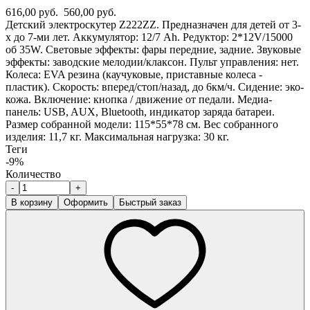
616,00 руб.
560,00 руб.
Детский электроскутер Z222ZZ. Предназначен для детей от 3-
х до 7-ми лет. Аккумулятор: 12/7 Ah. Редуктор: 2*12V/15000
об 35W. Световые эффекты: фары передние, задние. Звуковые
эффекты: заводские мелодии/клаксон. Пульт управления: нет.
Колеса: EVA резина (каучуковые, приставные колеса -
пластик). Скорость: вперед/стоп/назад, до 6км/ч. Сидение: эко-
кожа. Включение: кнопка / движение от педали. Медиа-
панель: USB, AUX, Bluetooth, индикатор заряда батареи.
Размер собранной модели: 115*55*78 см. Вес собранного
изделия: 11,7 кг. Максимальная нагрузка: 30 кг.
Теги
-9%
Количество
-
+
В корзину
Оформить
Быстрый заказ