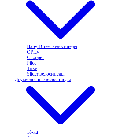
Baby Driver велосипеды
QPlay
Chopper
Pilot
Trike
Slider велосипеды
Двухколесные велосипеды
18-ка