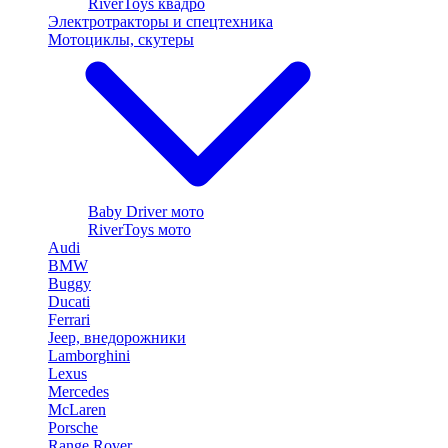
RiverToys квадро
Электротракторы и спецтехника
Мотоциклы, скутеры
Baby Driver мото
RiverToys мото
Audi
BMW
Buggy
Ducati
Ferrari
Jeep, внедорожники
Lamborghini
Lexus
Mercedes
McLaren
Porsche
Range Rover