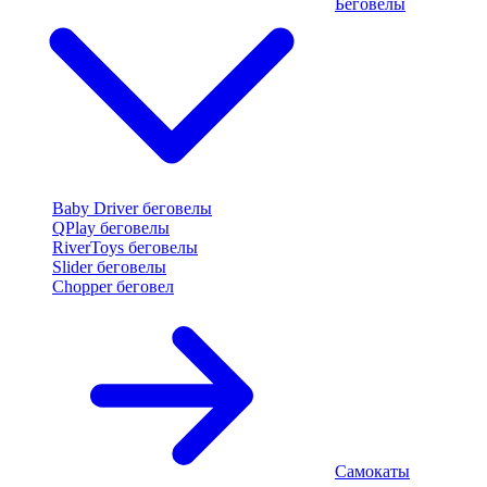
Беговелы
Baby Driver беговелы
QPlay беговелы
RiverToys беговелы
Slider беговелы
Chopper беговел
Самокаты