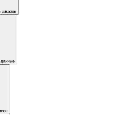
 заказов
 данные
реса