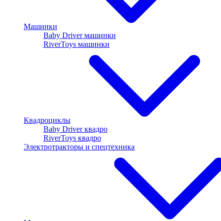
Машинки
Baby Driver машинки
RiverToys машинки
Квадроциклы
Baby Driver квадро
RiverToys квадро
Электротракторы и спецтехника