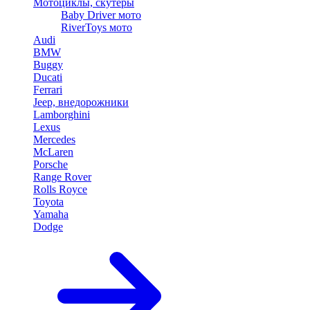
Мотоциклы, скутеры
Baby Driver мото
RiverToys мото
Audi
BMW
Buggy
Ducati
Ferrari
Jeep, внедорожники
Lamborghini
Lexus
Mercedes
McLaren
Porsche
Range Rover
Rolls Royce
Toyota
Yamaha
Dodge