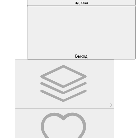
адреса
Выход
0