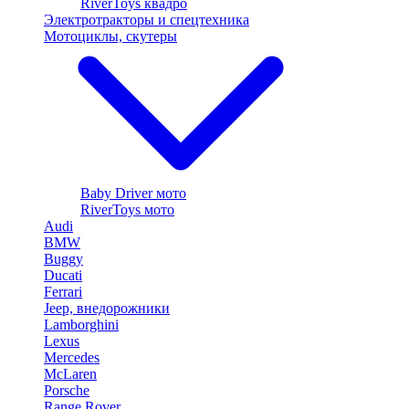
RiverToys квадро
Электротракторы и спецтехника
Мотоциклы, скутеры
Baby Driver мото
RiverToys мото
Audi
BMW
Buggy
Ducati
Ferrari
Jeep, внедорожники
Lamborghini
Lexus
Mercedes
McLaren
Porsche
Range Rover