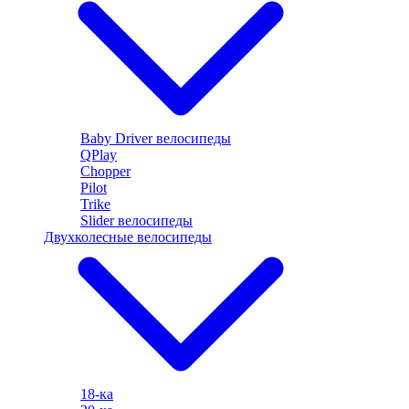
Baby Driver велосипеды
QPlay
Chopper
Pilot
Trike
Slider велосипеды
Двухколесные велосипеды
18-ка