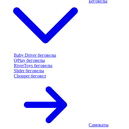
Беговелы
Baby Driver беговелы
QPlay беговелы
RiverToys беговелы
Slider беговелы
Chopper беговел
Самокаты