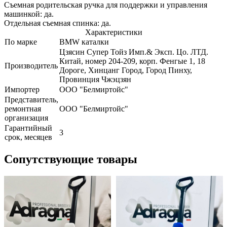
Съемная родительская ручка для поддержки и управления
машинкой: да.
Отдельная съемная спинка: да.
Характеристики
По марке
BMW каталки
Цзясин Супер Тойз Имп.& Эксп. Цо. ЛТД.
Китай, номер 204-209, корп. Фенгые 1, 18
Производитель
Дороге, Хинцанг Город, Город Пинху,
Провинция Чжэцзян
Импортер
ООО "Белмиртойс"
Представитель,
ремонтная
ООО "Белмиртойс"
организация
Гарантийный
3
срок, месяцев
Сопутствующие товары