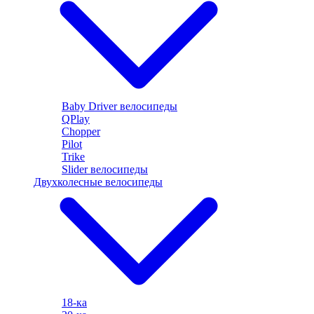
Baby Driver велосипеды
QPlay
Chopper
Pilot
Trike
Slider велосипеды
Двухколесные велосипеды
18-ка