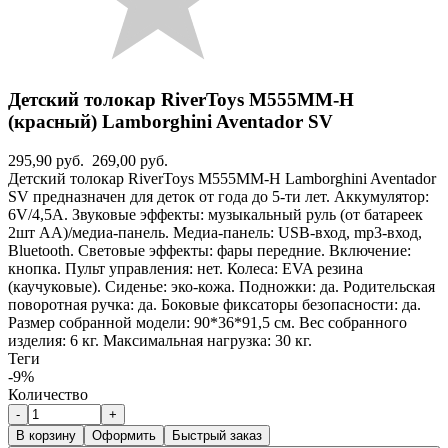
Детский толокар RiverToys M555MM-H
(красный) Lamborghini Aventador SV
295,90 руб.
269,00 руб.
Детский толокар RiverToys M555MM-H Lamborghini Aventador
SV предназначен для деток от года до 5-ти лет. Аккумулятор:
6V/4,5А. Звуковые эффекты: музыкальный руль (от батареек
2шт АА)/медиа-панель. Медиа-панель: USB-вход, mp3-вход,
Bluetooth. Световые эффекты: фары передние. Включение:
кнопка. Пульт управления: нет. Колеса: EVA резина
(каучуковые). Сиденье: эко-кожа. Подножки: да. Родительская
поворотная ручка: да. Боковые фиксаторы безопасности: да.
Размер собранной модели: 90*36*91,5 см. Вес собранного
изделия: 6 кг. Максимальная нагрузка: 30 кг.
Теги
-9%
Количество
-
+
В корзину
Оформить
Быстрый заказ