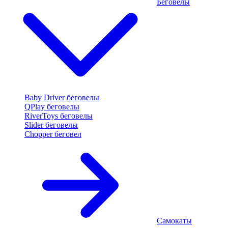
Беговелы
Baby Driver беговелы
QPlay беговелы
RiverToys беговелы
Slider беговелы
Chopper беговел
Самокаты