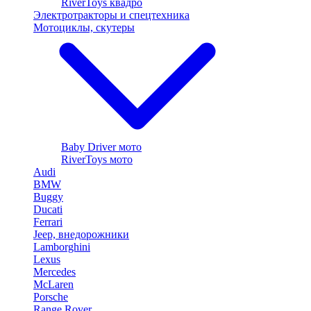
RiverToys квадро
Электротракторы и спецтехника
Мотоциклы, скутеры
Baby Driver мото
RiverToys мото
Audi
BMW
Buggy
Ducati
Ferrari
Jeep, внедорожники
Lamborghini
Lexus
Mercedes
McLaren
Porsche
Range Rover