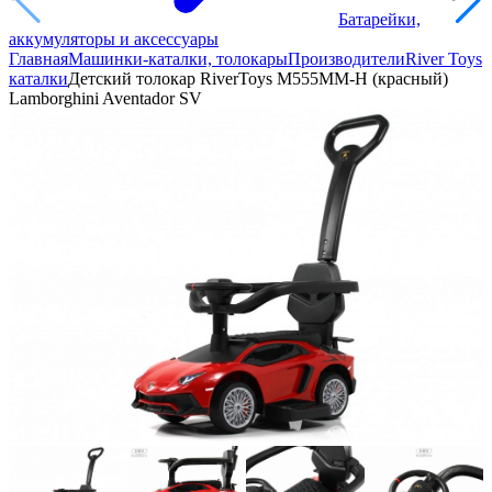
Батарейки,
аккумуляторы и аксессуары
Главная
Машинки-каталки, толокары
Производители
River Toys
каталки
Детский толокар RiverToys M555MM-H (красный)
Lamborghini Aventador SV