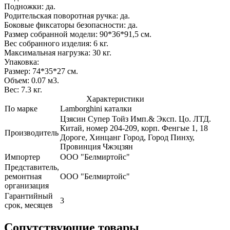
Подножки: да.
Родительская поворотная ручка: да.
Боковые фиксаторы безопасности: да.
Размер собранной модели: 90*36*91,5 см.
Вес собранного изделия: 6 кг.
Максимальная нагрузка: 30 кг.
Упаковка:
Размер: 74*35*27 см.
Объем: 0.07 м3.
Вес: 7.3 кг.
Характеристики
По марке
Lamborghini каталки
Цзясин Супер Тойз Имп.& Эксп. Цо. ЛТД.
Китай, номер 204-209, корп. Фенгые 1, 18
Производитель
Дороге, Хинцанг Город, Город Пинху,
Провинция Чжэцзян
Импортер
ООО "Белмиртойс"
Представитель,
ремонтная
ООО "Белмиртойс"
организация
Гарантийный
3
срок, месяцев
Сопутствующие товары