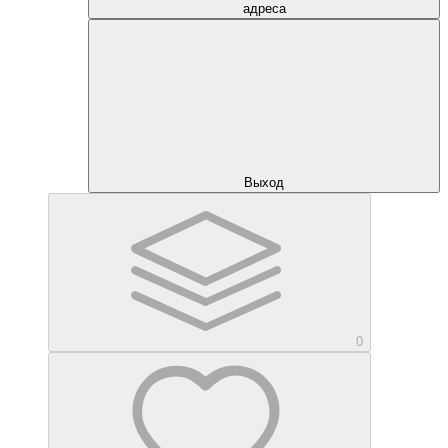
адреса
Выход
0