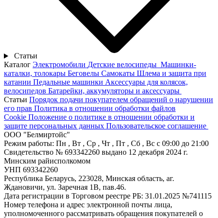
Статьи
Каталог
Электромобили
Детские велосипеды
Машинки-
каталки, толокары
Беговелы
Самокаты
Шлема и защита при
катании
Педальные машинки
Аксессуары для колясок,
велосипедов
Батарейки, аккумуляторы и аксессуары
Статьи
Порядок подачи покупателем обращений о нарушении
его прав
Политика в отношении обработки файлов
Cookie
Положение о политике в отношении обработки и
защите персональных данных
Пользовательское соглашение
ООО "Белмиртойс"
Режим работы:
Пн , Вт , Ср , Чт , Пт , Сб , Вс c 09:00 до 21:00
Свидетельство № 693342260 выдано 12 декабря 2024 г.
Минским райисполкомом
УНП 693342260
Республика Беларусь, 223028, Минская область, аг.
Ждановичи, ул. Заречная 1В, пав.46.
Дата регистрации в Торговом реестре РБ: 31.01.2025 №741115
Номер телефона и адрес электронной почты лица,
уполномоченного рассматривать обращения покупателей о