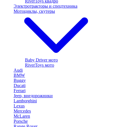
RiverToys квадро
Электротракторы и спецтехника
Мотоциклы, скутеры
Baby Driver мото
RiverToys мото
Audi
BMW
Buggy
Ducati
Ferrari
Jeep, внедорожники
Lamborghini
Lexus
Mercedes
McLaren
Porsche
Range Rover