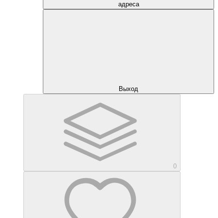
адреса
Выход
0