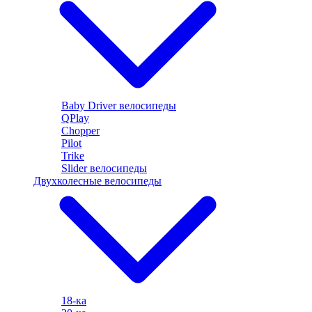
Baby Driver велосипеды
QPlay
Chopper
Pilot
Trike
Slider велосипеды
Двухколесные велосипеды
18-ка