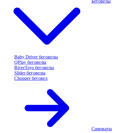
Беговелы
Baby Driver беговелы
QPlay беговелы
RiverToys беговелы
Slider беговелы
Chopper беговел
Самокаты