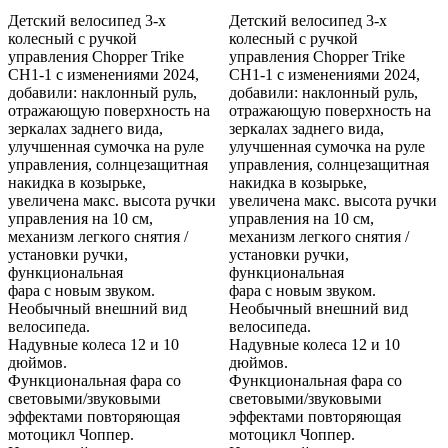
Детский велосипед 3-х
Детский велосипед 3-х
колесный с ручкой
колесный с ручкой
управления Chopper Trike
управления Chopper Trike
CH1-1 c изменениями 2024,
CH1-1 c изменениями 2024,
добавили: наклонный руль,
добавили: наклонный руль,
отражающую поверхность на
отражающую поверхность на
зеркалах заднего вида,
зеркалах заднего вида,
улучшенная сумочка на руле
улучшенная сумочка на руле
управления, солнцезащитная
управления, солнцезащитная
накидка в козырьке,
накидка в козырьке,
увеличена макс. высота ручки
увеличена макс. высота ручки
управления на 10 см,
управления на 10 см,
механизм легкого снятия /
механизм легкого снятия /
установки ручки,
установки ручки,
функциональная
функциональная
фара с новым звуком.
фара с новым звуком.
Необычный внешний вид
Необычный внешний вид
велосипеда.
велосипеда.
Надувные колеса 12 и 10
Надувные колеса 12 и 10
дюймов.
дюймов.
Функциональная фара со
Функциональная фара со
световыми/звуковыми
световыми/звуковыми
эффектами повторяющая
эффектами повторяющая
мотоцикл Чоппер.
мотоцикл Чоппер.