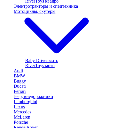
RiverToys квадро
Электротракторы и спецтехника
Мотоциклы, скутеры
Baby Driver мото
RiverToys мото
Audi
BMW
Buggy
Ducati
Ferrari
Jeep, внедорожники
Lamborghini
Lexus
Mercedes
McLaren
Porsche
Range Rover