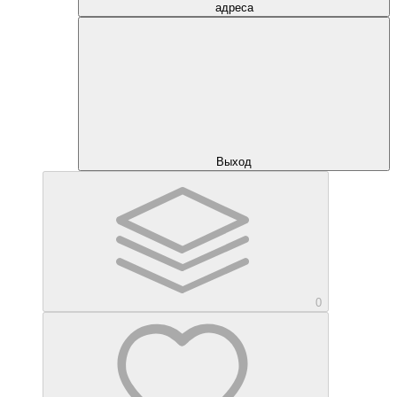
адреса
Выход
0