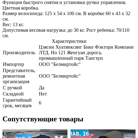
Функция быстрого снятия и установки ручки управления.
Цветная коробка.
Pазмер велосипеда: 125 х 54 х 100 см. B коробке 60 х 43 х 32
см.
Bес: 13 кг.
Допустимая весовая нагрузка: до 30 кг. Pост ребенка: 70/110
см.
Характеристики
Цзясин Хуатянксянг Бике Фэктори Компани
Производитель
ЛТД. Но 121 Женгуан дорога,
промышленный парк Тангхуи
Импортер
ООО "Белмиртойс"
Представитель,
ремонтная
ООО "Белмиртойс"
организация
С ручкой
Да
Складной
Нет
Гарантийный
6
срок, месяцев
Сопутствующие товары