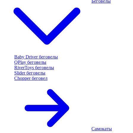
Беговелы
Baby Driver беговелы
QPlay беговелы
RiverToys беговелы
Slider беговелы
Chopper беговел
Самокаты