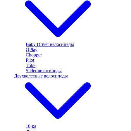
Baby Driver велосипеды
QPlay
Chopper
Pilot
Trike
Slider велосипеды
Двухколесные велосипеды
18-ка